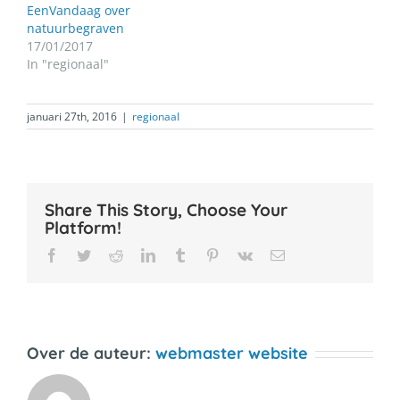
EenVandaag over
natuurbegraven
17/01/2017
In "regionaal"
januari 27th, 2016
|
regionaal
Share This Story, Choose Your
Platform!
Facebook
Twitter
Reddit
LinkedIn
Tumblr
Pinterest
Vk
E-
mail
Over de auteur:
webmaster website