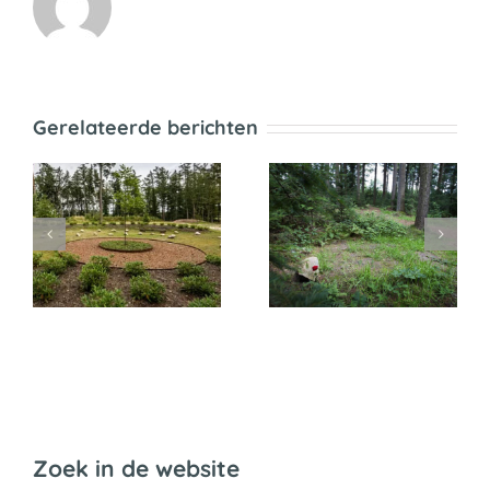
Gerelateerde berichten
Natuurgraven
Grafrecht op
zijn een ramp
Marktplaats
voor oude
tsen
kopen
bosbodems
Zoek in de website