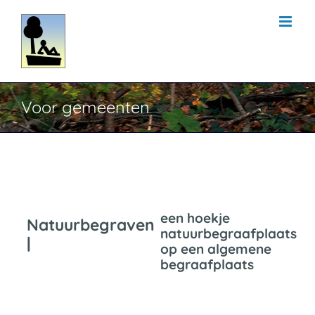
Ga
naar
inhoud
Voor gemeenten
een hoekje
Natuurbegraven
natuurbegraafplaats
|
op een algemene
begraafplaats