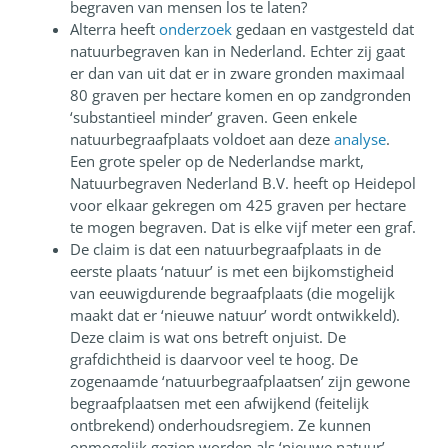
begraven van mensen los te laten?
Alterra heeft
onderzoek
gedaan en vastgesteld dat
natuurbegraven kan in Nederland. Echter zij gaat
er dan van uit dat er in zware gronden maximaal
80 graven per hectare komen en op zandgronden
‘substantieel minder’ graven. Geen enkele
natuurbegraafplaats voldoet aan deze
analyse
.
Een grote speler op de Nederlandse markt,
Natuurbegraven Nederland B.V. heeft op Heidepol
voor elkaar gekregen om 425 graven per hectare
te mogen begraven. Dat is elke vijf meter een graf.
De claim is dat een natuurbegraafplaats in de
eerste plaats ‘natuur’ is met een bijkomstigheid
van eeuwigdurende begraafplaats (die mogelijk
maakt dat er ‘nieuwe natuur’ wordt ontwikkeld).
Deze claim is wat ons betreft onjuist. De
grafdichtheid is daarvoor veel te hoog. De
zogenaamde ‘natuurbegraafplaatsen’ zijn gewone
begraafplaatsen met een afwijkend (feitelijk
ontbrekend) onderhoudsregiem. Ze kunnen
onmogelijk gezien worden als ‘nieuwe natuur’.