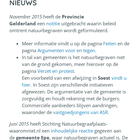
NIEUWS
November 2015
heeft de
Provincie
Gelderland
een
notitie
uitgebracht waarin beleid
omtrent natuurbegraven wordt geformuleerd.
Meer informatie vindt u op de pagina
Feiten
en de
pagina
Argumenten voor en tegen
.
In tal van gemeenten is het natuurbegraven niet
van de grond gekomen, meer hierover op de
pagina
Verzet en protest
.
Een voorbeeld van een afwijzing in
Soest
vindt u
hier
. In Soest zijn verschillende initiatieven
afgewezen. De argumentatie van de gemeente is
zorgvuldig en houdt rekening met de burgers.
Commerciële aanbieders blijven aandringen,
waaronder de
vastgoedjongens van ASR
.
Juni 2015
heeft Stichting Natuurbegraafplaats-
waaromniet.nl een
inhoudelijke reactie
gegeven aan
de
gemeente Epe
, waar natuurbegraven actueel is. De