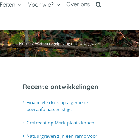
Over ons
Feiten
Voor wie?
Home
/
Wet en regelgeving natuurbegraven
Recente ontwikkelingen
Financiële druk op algemene
begraafplaatsen stijgt
Grafrecht op Marktplaats kopen
Natuurgraven zijn een ramp voor