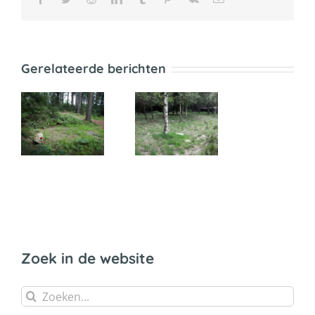
mail
Gerelateerde berichten
ht
De
grafrechthandel
aats
BRANA in
verzet
Zoek in de website
Zoeken
naar: