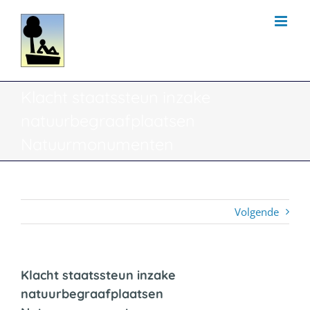
Ga
naar
inhoud
Klacht staatssteun inzake
natuurbegraafplaatsen
Natuurmonumenten
Volgende
Klacht staatssteun inzake
natuurbegraafplaatsen